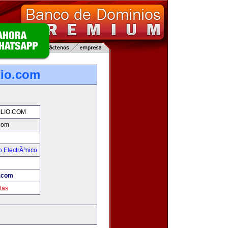
io.com
LIO.COM
com
 ElectrÃ³nico
!
.com
tas