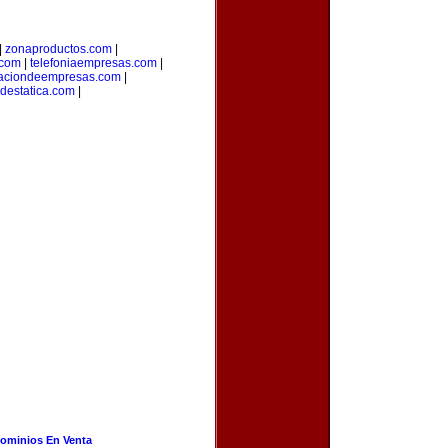
|
zonaproductos.com
|
.com
|
telefoniaempresas.com
|
aciondeempresas.com
|
adestatica.com
|
ominios En Venta