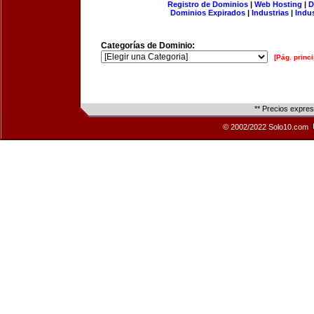
Registro de Dominios
|
Web Hosting
|
D
Dominios Expirados
|
Industrias
|
Indu
Categorías de Dominio:
[Pág. princi
** Precios expre
© 2002/2022 Solo10.com