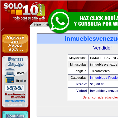
inmueblesvenezu
Vendido!
Mayusculas:
INMUEBLESVENE
Minusculas:
inmueblesvenezue
Longitud:
18 caracteres
Categorias:
Inmuebles y Propi
Precio:
$1,500.00
Visitar!
inmueblesvenezue
Serán consideradas ofer