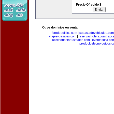
Precio Ofrecido $
Otros dominios en venta:
forodepolitica.com
|
subastadevehiculos.com
viajesypasajes.com
|
reservashoteis.com
|
acc
accesoriosindustriales.com
|
eventosusa.co
productostecnologicos.