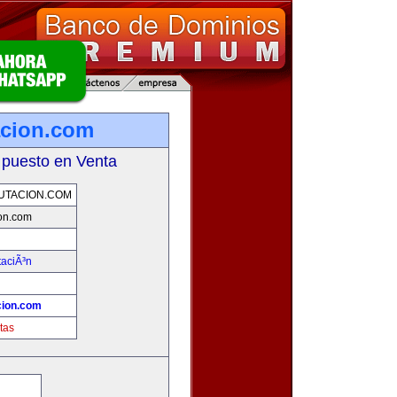
acion.com
 puesto en Venta
UTACION.COM
on.com
taciÃ³n
cion.com
tas