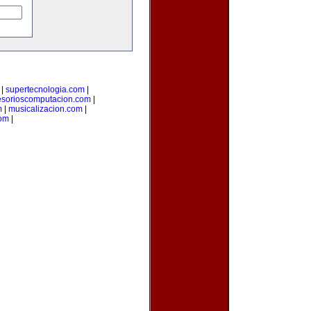
|
supertecnologia.com
|
esorioscomputacion.com
|
m
|
musicalizacion.com
|
com
|