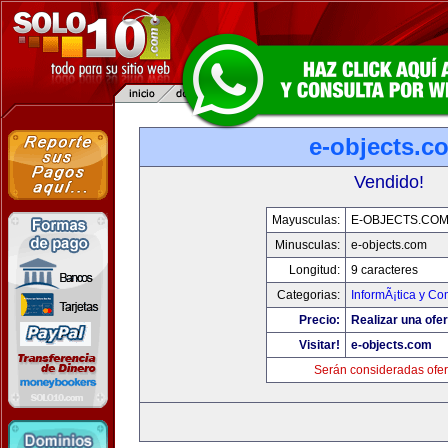
e-objects.c
Vendido!
Mayusculas:
E-OBJECTS.CO
Minusculas:
e-objects.com
Longitud:
9 caracteres
Categorias:
InformÃ¡tica y C
Precio:
Realizar una ofer
Visitar!
e-objects.com
Serán consideradas ofer