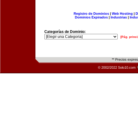
Registro de Dominios
|
Web Hosting
|
D
Dominios Expirados
|
Industrias
|
Indu
Categorías de Dominio:
[Pág. princi
** Precios expre
© 2002/2022 Solo10.com