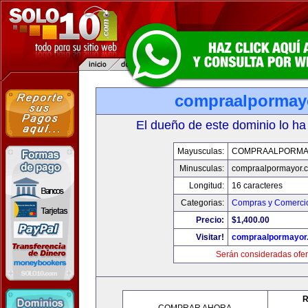
compraalpormay
El dueño de este dominio lo ha
Mayusculas:
COMPRAALPORMA
Minusculas:
compraalpormayor.
Longitud:
16 caracteres
Categorias:
Compras y Comercio
Precio:
$1,400.00
Visitar!
compraalpormayor
Serán consideradas ofer
R